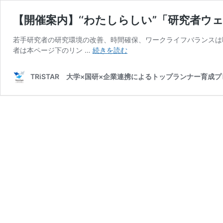
【開催案内】‘‘わたしらしい”「研究者ウェ
若手研究者の研究環境の改善、時間確保、ワークライフバランスは
【開
者は本ページ下のリン …
続きを読む
催
案
TRiSTAR 大学×国研×企業連携によるトップランナー育成
内】‘‘わ
た
し
ら
し
い”「研
究
者
ウ
ェ
ル
ビ
ー
イ