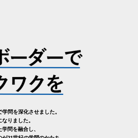
で学問を深化させました。
になりました。
た学問を融合し、
が21世紀の学問のかたち。