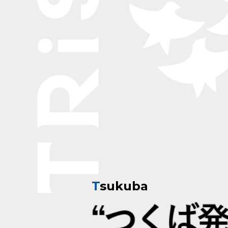
T
sukuba