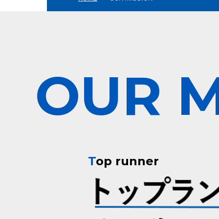
OUR M
T
op runner