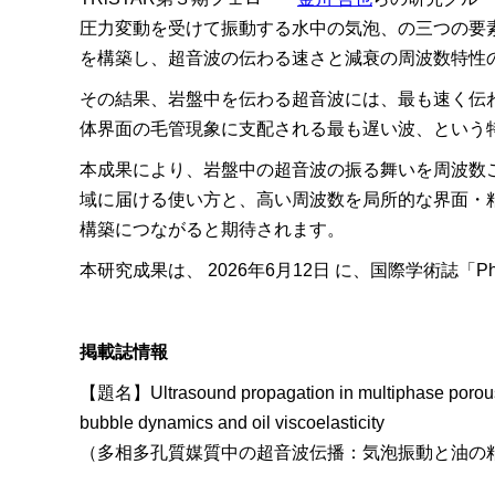
圧力変動を受けて振動する水中の気泡、の三つの要
を構築し、超音波の伝わる速さと減衰の周波数特性
その結果、岩盤中を伝わる超音波には、最も速く伝
体界面の毛管現象に支配される最も遅い波、という
本成果により、岩盤中の超音波の振る舞いを周波数
域に届ける使い方と、高い周波数を局所的な界面・
構築につながると期待されます。
本研究成果は、 2026年6⽉12⽇ に、国際学術誌「Phys
掲載誌情報
【題名】Ultrasound propagation in multiphase porous m
bubble dynamics and oil viscoelasticity
（多相多孔質媒質中の超音波伝播：気泡振動と油の