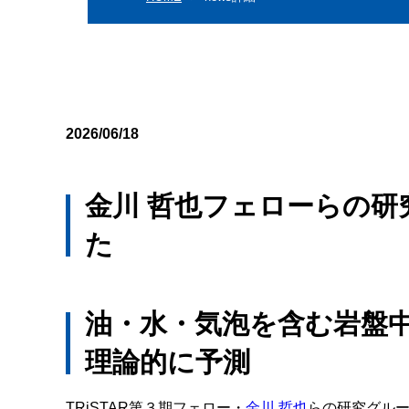
2026/06/18
金川 哲也フェローらの
た
油・水・気泡を含む岩盤
理論的に予測
TRiSTAR第３期フェロー・
金川 哲也
らの研究グル