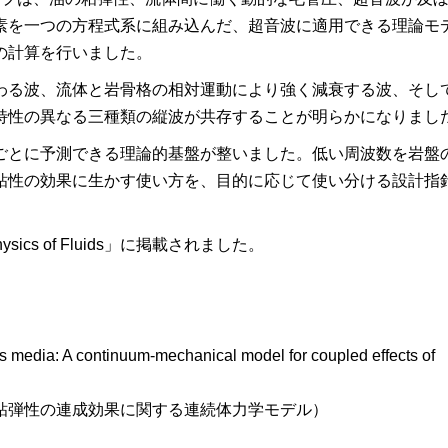
素を一つの方程式系に組み込んだ、超音波に適用できる理論モ
の計算を行いました。
わる波、流体と岩骨格の相対運動により強く減衰する波、そし
特性の異なる三種類の縦波が共存することが明らかになりまし
ごとに予測できる理論的基盤が整いました。低い周波数を岩盤
粘性の効果に生かす使い方を、目的に応じて使い分ける設計指
ics of Fluids」に掲載されました。
edia: A continuum-mechanical model for coupled effects of
粘弾性の連成効果に関する連続体力学モデル）