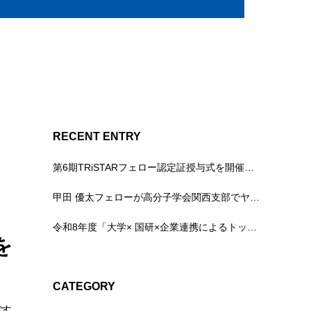
RECENT ENTRY
し
第6期TRiSTARフェロー認定証授与式を開催しました（2026年7月16日）
甲田 優太フェローが高分子学会関西支部でヤングサイエンティスト講演賞を受賞しました
令和8年度「大学× 国研×企業連携によるトップランナー育成プログラム」育成対象者（第6期TRiSTARフェロー/プリフェロー）が認定されました
を
CATEGORY
ぼす