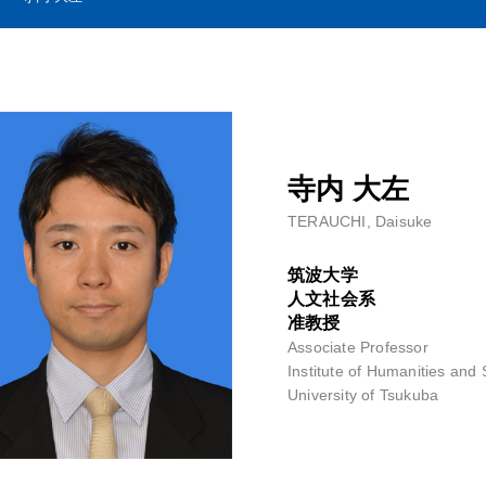
寺内 大左
TERAUCHI, Daisuke
筑波大学
人文社会系
准教授
Associate Professor
Institute of Humanities and 
University of Tsukuba