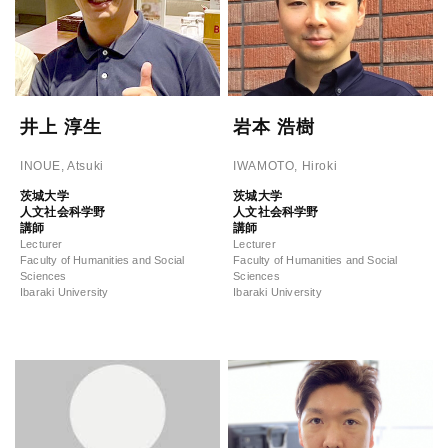
井上 淳生
岩本 浩樹
INOUE, Atsuki
IWAMOTO, Hiroki
茨城大学
茨城大学
人文社会科学野
人文社会科学野
講師
講師
Lecturer
Lecturer
Faculty of Humanities and Social
Faculty of Humanities and Social
Sciences
Sciences
Ibaraki University
Ibaraki University