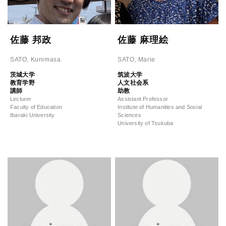
佐藤 邦政
佐藤 麻理絵
SATO, Kunimasa
SATO, Marie
茨城大学
筑波大学
教育学野
人文社会系
講師
助教
Lecturer
Assistant Professor
Faculty of Education
Institute of Humanities and Social
Ibaraki University
Sciences
University of Tsukuba