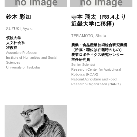
鈴木 彩加
寺本 翔太（R8.4より
近畿大学に移籍）
SUZUKI, Ayaka
TERAMOTO, Shota
筑波大学
人文社会系
農業・食品産業技術総合研究機構
准教授
（所属・職位は在籍時のもの）
Associate Professor
農業ロボティクス研究センター
Institute of Humanities and Social
主任研究員
Sciences
Senior Scientist
University of Tsukuba
Research Center for Agricultural
Robotics (RCAR)
National Agriculture and Food
Research Organization (NARO)