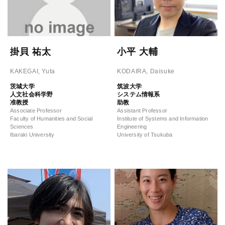
掛貝 祐太
小平 大輔
KAKEGAI, Yuta
KODAIRA, Daisuke
茨城大学
筑波大学
人文社会科学野
システム情報系
准教授
助教
Associate Professor
Assistant Professor
Faculty of Humanities and Social
Institute of Systems and Information
Sciences
Engineering
Ibaraki University
University of Tsukuba