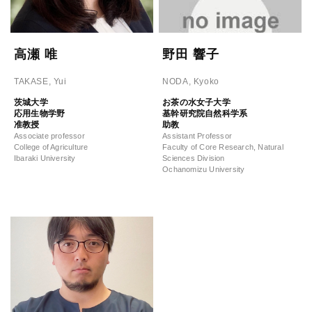
高瀬 唯
野田 響子
TAKASE, Yui
NODA, Kyoko
茨城大学
お茶の水女子大学
応用生物学野
基幹研究院自然科学系
准教授
助教
Associate professor
Assistant Professor
College of Agriculture
Faculty of Core Research, Natural
Ibaraki University
Sciences Division
Ochanomizu University