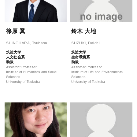
篠原 翼
鈴木 大地
SHINOHARA, Tsubasa
SUZUKI, Daichi
筑波大学
筑波大学
人文社会系
生命環境系
助教
助教
Assistant Professor
Assistant Professor
Institute of Humanities and Social
Institute of Life and Environmental
Sciences
Sciences
University of Tsukuba
University of Tsukuba