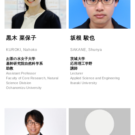
黒木 菜保子
坂根 駿也
KUROKI, Nahoko
SAKANE, Shunya
お茶の水女子大学
茨城大学
基幹研究院自然科学系
応用理工学野
助教
講師
Assistant Professor
Lecturer
Faculty of Core Research, Natural
Applied Science and Engineering
Science Division
Ibaraki University
Ochanomizu University