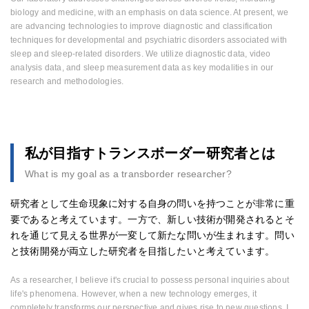
biology and medicine, with an emphasis on data science. At present, we
are advancing technologies to improve diagnostic and classification
techniques for developmental and psychiatric disorders associated with
sleep and sleep-related disorders. We utilize diagnostic data, video
analysis data, and sleep measurement data as key modalities in our
research and methodologies.
私が目指すトランスボーダー研究者とは
What is my goal as a transborder researcher?
研究者として生命現象に対する自身の問いを持つことが非常に重
要であると考えています。一方で、新しい技術が開発されるとそ
れを通じて見える世界が一変して新たな問いが生まれます。問い
と技術開発が両立した研究者を目指したいと考えています。
As a researcher, I believe it's crucial to possess personal inquiries about
life's phenomena. However, when a new technology emerges, it
completely transforms our perspective and gives rise to new questions. I